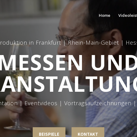
Home
Videolei
roduktion in Frankfurt | Rhein-Main-Gebiet | Hes
MESSEN UN
RANSTALTUN
ation | Eventvideos | Vortragsaufzeichnungen | 
BEISPIELE
KONTAKT