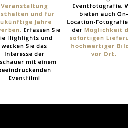
Veranstaltung
Eventfotografie. 
esthalten und für
bieten auch On
zukünftige Jahre
Location-Fotografie
erben.
Erfassen Sie
der
Möglichkeit 
ie Highlights und
sofortigen Liefer
wecken Sie das
hochwertiger Bil
Interesse der
vor Ort.
schauer mit einem
beeindruckenden
Eventfilm!