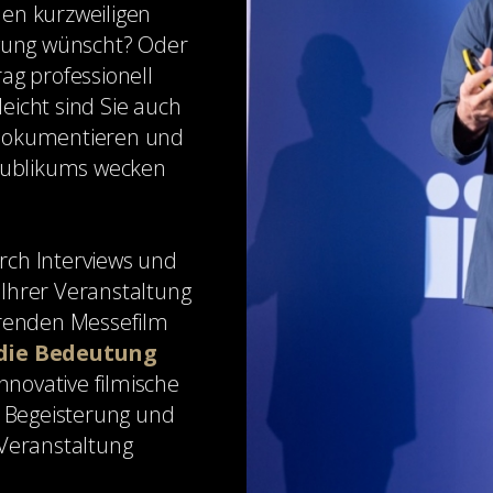
inen kurzweiligen
igung wünscht? Oder
ag professionell
eicht sind Sie auch
t dokumentieren und
 Publikums wecken
rch Interviews und
Ihrer Veranstaltung
erenden Messefilm
 die Bedeutung
novative filmische
 Begeisterung und
 Veranstaltung