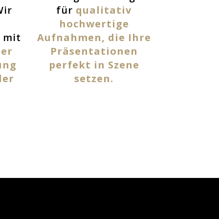
Wir
für
qualitativ
-
hochwertige
 mit
Aufnahmen, die Ihre
der
Präsentationen
ung
perfekt in Szene
der
setzen.