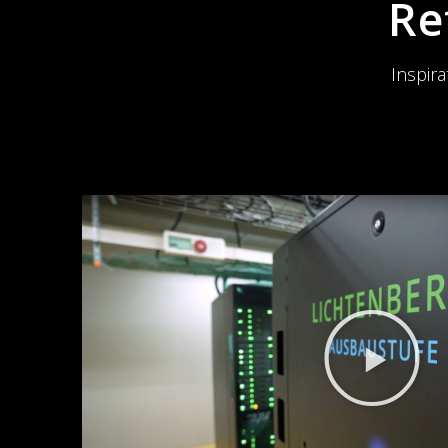
Re
Inspir