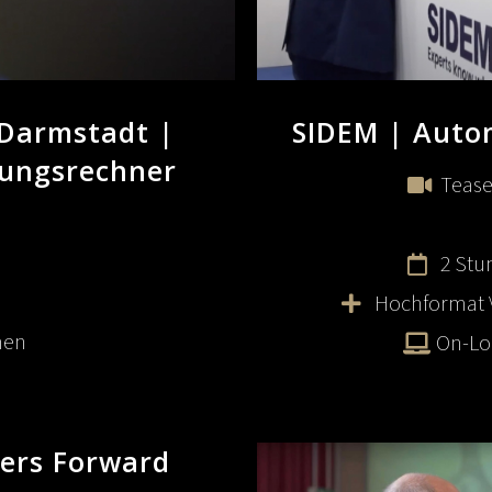
 Darmstadt |
SIDEM | Auto
tungsrechner
Tease
2 Stu
Hochformat V
men
On-Lo
ers Forward