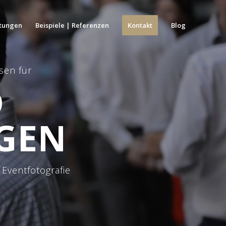
stungen
Beispiele | Referenzen
Kontakt
Blog
sen für
D
GEN
Eventfotografie