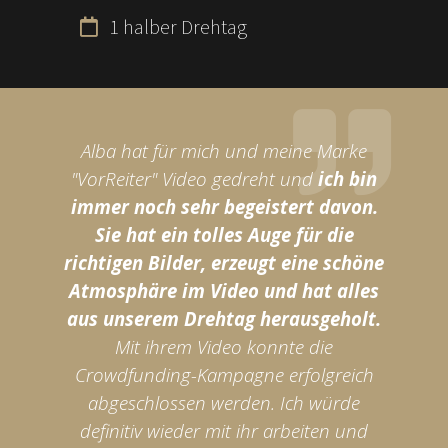
1 halber Drehtag
Alba hat für mich und meine Marke
"VorReiter" Video gedreht und
ich bin
immer noch sehr begeistert davon.
Sie hat ein tolles Auge für die
richtigen Bilder, erzeugt eine schöne
Atmosphäre im Video und hat alles
aus unserem Drehtag herausgeholt.
Mit ihrem Video konnte die
Crowdfunding-Kampagne erfolgreich
abgeschlossen werden. Ich würde
definitiv wieder mit ihr arbeiten und